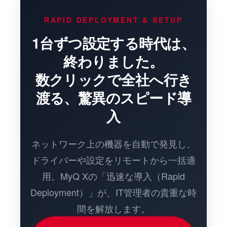
RAPID DEPLOYMENT & SETUP
1台ずつ設定する時代は、
終わりました。
数クリックで全社へ行き
渡る、驚異のスピード導
入
ネットワーク上の機器を自動で発見し、
ドライバーや設定をリモートから一括適
用。MyQ Xの「迅速な導入（Rapid
Deployment）」が、IT管理者の貴重な時
間を解放します。