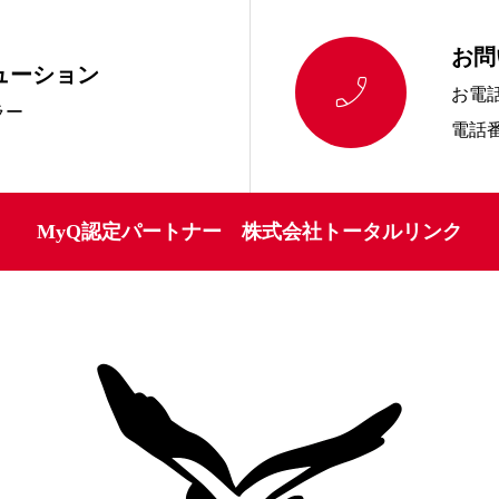
お問
ューション

お電
ラー
電話番号
MyQ認定パートナー 株式会社トータルリンク