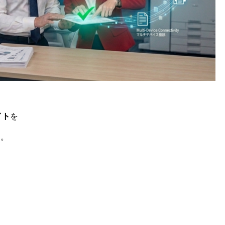
イト
を
た。