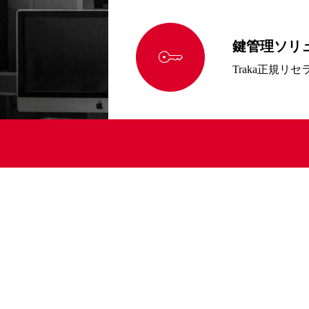
鍵管理ソリ

Traka正規リセ