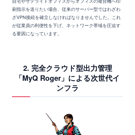
自宅やサテライトオフィスからオフィスの複合機へ印
脆弱性対応とサーバー維持に追われる情シスの負担
刷指示を送りたい場合、従来のサーバー型ではわざわ
テレワーク・ハイブリッドワークとの相性の悪さ
ざVPN接続を確立しなければなりませんでした。これ
2. 完全クラウド型出力管理「MyQ Roger」による次世
が従業員の利便性を下げ、ネットワーク帯域を圧迫す
代インフラ
る要因になっています。
サーバーレス・VPNレスのセキュアな印刷環境へ
2. 完全クラウド型出力管理
「MyQ Roger」による次世代イ
ンフラ